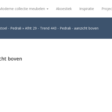
Moderne collectie meubelen
Akoestiek
Inspiratie
Projec
toel - Pedrali
Afrit 29 - Trend 443 - Pedrali - aanzicht boven
icht boven