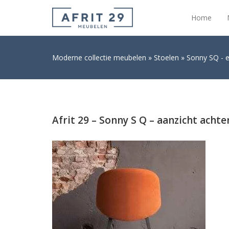
Home
Moderne collectie meubelen
Stoelen
Sonny SQ - e
Afrit 29 – Sonny S Q – aanzicht achte