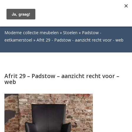
Togg
navig
Moderne collectie meubelen
Stoelen
Padstow -
eetkamerstoel
Afrit 29 - Padstow - aanzicht recht voor - web
Afrit 29 – Padstow – aanzicht recht voor –
web