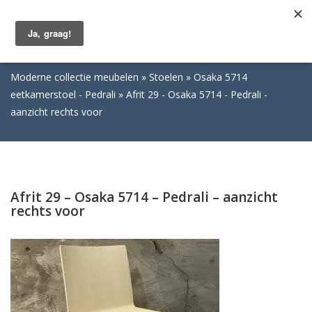
Togg
navig
Moderne collectie meubelen
Stoelen
Osaka 5714
eetkamerstoel - Pedrali
Afrit 29 - Osaka 5714 - Pedrali -
aanzicht rechts voor
Afrit 29 – Osaka 5714 – Pedrali – aanzicht
rechts voor