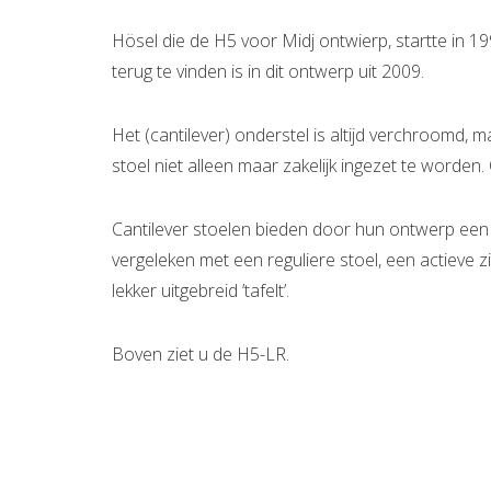
Hösel die de H5 voor Midj ontwierp, startte in 199
terug te vinden is in dit ontwerp uit 2009.
Het (cantilever) onderstel is altijd verchroomd, 
stoel niet alleen maar zakelijk ingezet te worde
Cantilever stoelen bieden door hun ontwerp een he
vergeleken met een reguliere stoel, een actieve z
lekker uitgebreid ’tafelt’.
Boven ziet u de H5-LR.