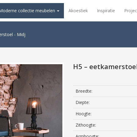
Moderne collectie meubelen
Akoestiek
Inspiratie
Projec
rstoel - Midj
H5 – eetkamerstoel
Breedte:
Diepte:
Hoogte:
Zithoogte:
Armhoogte: