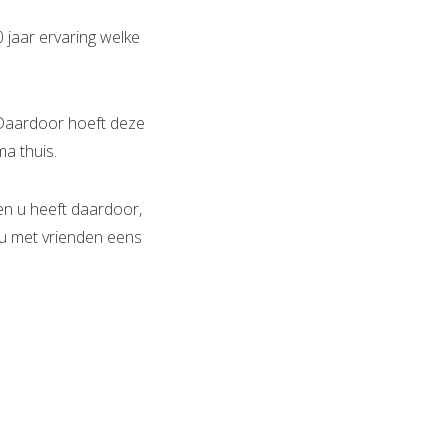
0 jaar ervaring welke
. Daardoor hoeft deze
a thuis.
 en u heeft daardoor,
r u met vrienden eens