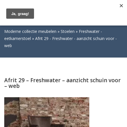
Togg
navig
Moderne collectie meubelen
Stoelen
Freshwater -
eetkamerstoel
Afrit 29 - Freshwater - aanzicht schuin voor -
web
Afrit 29 – Freshwater – aanzicht schuin voor
– web