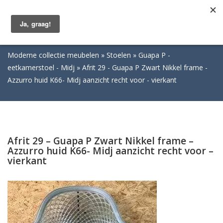
Togg
navig
Moderne collectie meubelen
Stoelen
Guapa P -
eetkamerstoel - Midj
Afrit 29 - Guapa P Zwart Nikkel frame -
Azzurro huid K66- Midj aanzicht recht voor - vierkant
Afrit 29 – Guapa P Zwart Nikkel frame –
Azzurro huid K66- Midj aanzicht recht voor –
vierkant