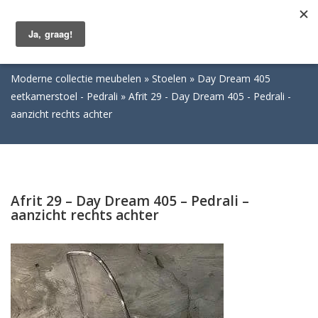
Togg
navig
Moderne collectie meubelen
Stoelen
Day Dream 405
eetkamerstoel - Pedrali
Afrit 29 - Day Dream 405 - Pedrali -
aanzicht rechts achter
Afrit 29 – Day Dream 405 – Pedrali –
aanzicht rechts achter