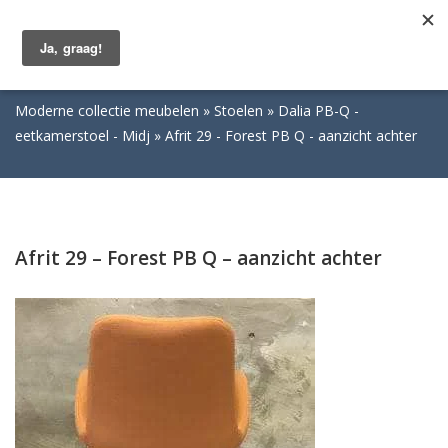
Togg
navig
Moderne collectie meubelen
Stoelen
Dalia PB-Q -
eetkamerstoel - Midj
Afrit 29 - Forest PB Q - aanzicht achter
Afrit 29 – Forest PB Q – aanzicht achter