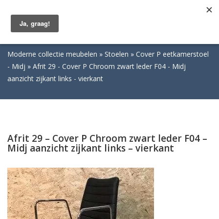
Togg
navig
Moderne collectie meubelen
Stoelen
Cover P eetkamerstoel
- Midj
Afrit 29 - Cover P Chroom zwart leder F04 - Midj
aanzicht zijkant links - vierkant
Afrit 29 – Cover P Chroom zwart leder F04 –
Midj aanzicht zijkant links – vierkant