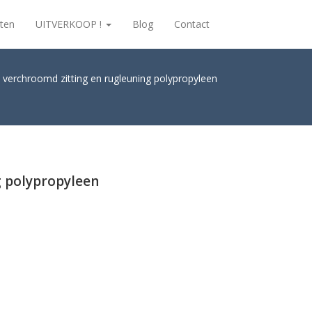
ten
UITVERKOOP !
Blog
Contact
n verchroomd zitting en rugleuning polypropyleen
g polypropyleen