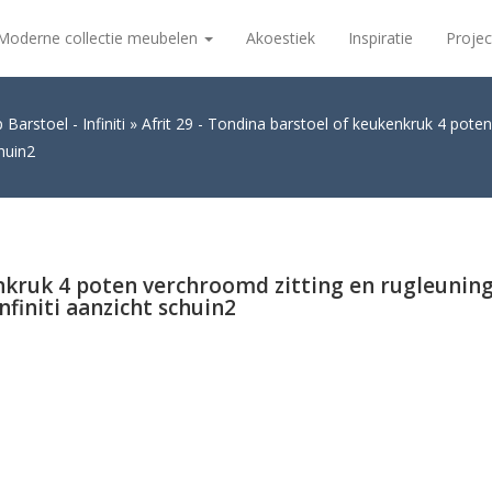
Moderne collectie meubelen
Akoestiek
Inspiratie
Projec
Barstoel - Infiniti
Afrit 29 - Tondina barstoel of keukenkruk 4 pote
chuin2
enkruk 4 poten verchroomd zitting en rugleunin
nfiniti aanzicht schuin2