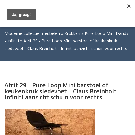
Togg
navig
Moderne collectie meubelen
Krukken
Pure Loop Mini Dandy
- Infiniti
Afrit 29 - Pure Loop Mini barstoel of keukenkruk
sledevoet - Claus Breinholt - Infiniti aanzicht schuin voor rechts
Afrit 29 – Pure Loop Mini barstoel of
keukenkruk sledevoet – Claus Breinholt –
Infiniti aanzicht schuin voor rechts