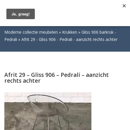
Togg
navig
Moderne collectie meubelen
Krukken
Gliss 906 barkruk -
Pedrali
Afrit 29 - Gliss 906 - Pedrali - aanzicht rechts achter
Afrit 29 – Gliss 906 – Pedrali – aanzicht
rechts achter