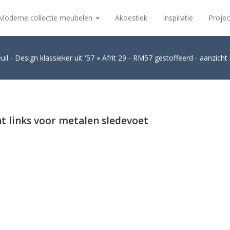
Moderne collectie meubelen
Akoestiek
Inspiratie
Projec
il - Design klassieker uit '57
Afrit 29 - RM57 gestoffeerd - aanzicht
ht links voor metalen sledevoet