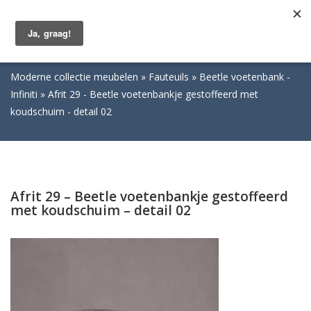
Togg
navig
Moderne collectie meubelen
Fauteuils
Beetle voetenbank -
Infiniti
Afrit 29 - Beetle voetenbankje gestoffeerd met
koudschuim - detail 02
Afrit 29 – Beetle voetenbankje gestoffeerd
met koudschuim – detail 02