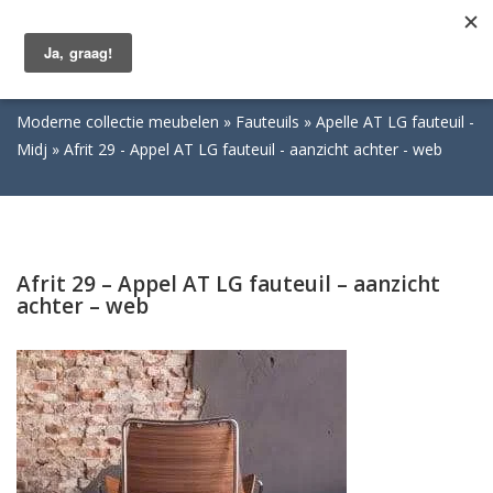
Togg
navig
Moderne collectie meubelen
Fauteuils
Apelle AT LG fauteuil -
Midj
Afrit 29 - Appel AT LG fauteuil - aanzicht achter - web
Afrit 29 – Appel AT LG fauteuil – aanzicht
achter – web