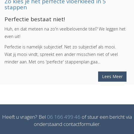
Zo kies je het perfecte vloerkleed in 5
stappen
Perfectie bestaat niet!
Huh, en dat meteen na zo'n veelbelovende titel? We leggen het
even uit!
Perfectie is namelijk subjectief. Net zo subjectief als mooi.
Wat jij mooi vindt, spreekt een ander misschien niet of veel
minder aan. Met ons 'perfecte' stappenplan gaa...
Lees Meer
Heeft u vragen? Bel
06 166 499 46
of stuur een bericht via
onderstaand contactformulier.